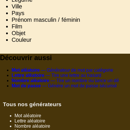
Ville
Pays
Prénom masculin / féminin
Film
Objet
Couleur
Découvrir aussi
Mot aléatoire
— Générateur de mot par catégorie
Lettre aléatoire
— Tire une lettre au hasard
Nombre aléatoire
— Tire un nombre ou lance un dé
Mot de passe
— Génère un mot de passe sécurisé
Tous nos générateurs
Mot aléatoire
Lettre aléatoire
Nombre aléatoire