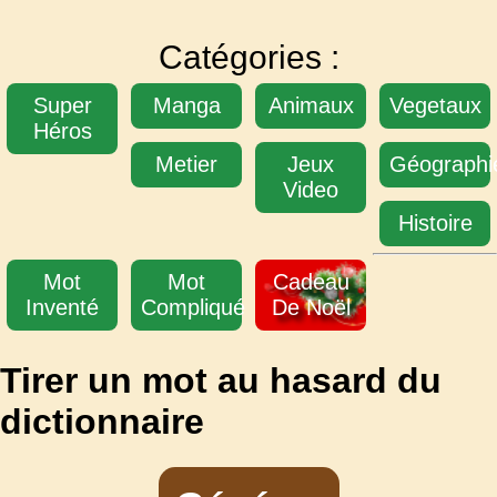
Catégories :
Super
Manga
Animaux
Vegetaux
Héros
Metier
Jeux
Géographi
Video
Histoire
Mot
Mot
Cadeau
Inventé
Compliqué
De Noël
Tirer un mot au hasard du
dictionnaire