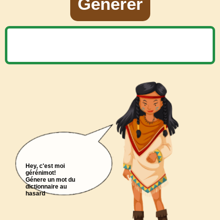
Générer
Hey, c'est moi
gérénimot!
Génere un mot du
dictionnaire au
hasard