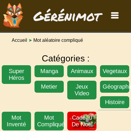
Gérénimot
Accueil
➤
Mot aléatoire compliqué
Catégories :
Super
Manga
Animaux
Vegetaux
Héros
Metier
Jeux
Géographi
Video
Histoire
Mot
Mot
Cadeau
Inventé
Compliqué
De Noël