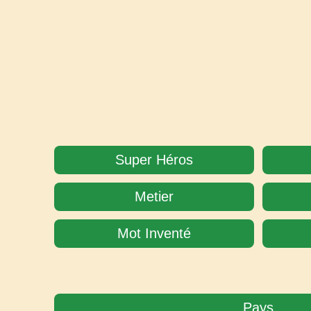
Super Héros
Metier
Mot Inventé
Pays