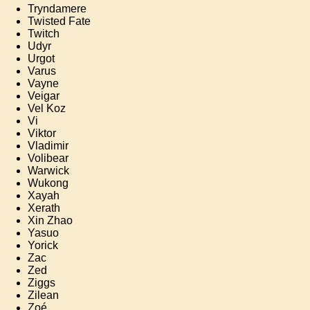
Tryndamere
Twisted Fate
Twitch
Udyr
Urgot
Varus
Vayne
Veigar
Vel Koz
Vi
Viktor
Vladimir
Volibear
Warwick
Wukong
Xayah
Xerath
Xin Zhao
Yasuo
Yorick
Zac
Zed
Ziggs
Zilean
Zoé