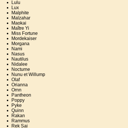
Lulu
Lux
Malphite
Malzahar
Maokai
Maître Yi
Miss Fortune
Mordekaiser
Morgana
Nami
Nasus
Nautilus
Nidalee
Nocturne
Nunu et Willump
Olaf
Orianna
Ornn
Pantheon
Poppy
Pyke
Quinn
Rakan
Rammus
Rek Sai