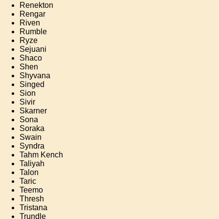
Renekton
Rengar
Riven
Rumble
Ryze
Sejuani
Shaco
Shen
Shyvana
Singed
Sion
Sivir
Skarner
Sona
Soraka
Swain
Syndra
Tahm Kench
Taliyah
Talon
Taric
Teemo
Thresh
Tristana
Trundle