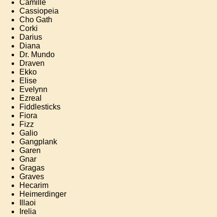
Camille
Cassiopeia
Cho Gath
Corki
Darius
Diana
Dr. Mundo
Draven
Ekko
Elise
Evelynn
Ezreal
Fiddlesticks
Fiora
Fizz
Galio
Gangplank
Garen
Gnar
Gragas
Graves
Hecarim
Heimerdinger
Illaoi
Irelia