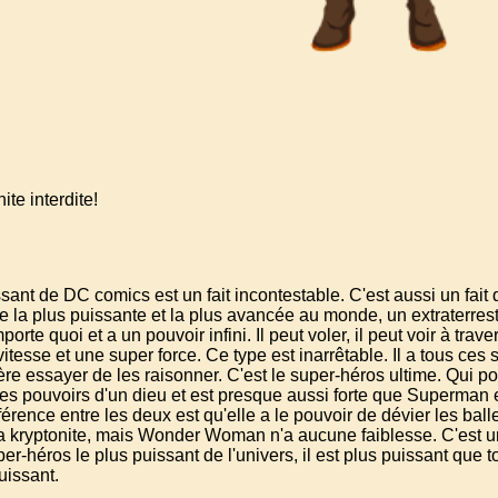
te interdite!
sant de DC comics est un fait incontestable. C'est aussi un fait
 la plus puissante et la plus avancée au monde, un extraterrestr
orte quoi et a un pouvoir infini. Il peut voler, il peut voir à trav
itesse et une super force. Ce type est inarrêtable. Il a tous ces s
fère essayer de les raisonner. C'est le super-héros ultime. Qui po
 pouvoirs d'un dieu et est presque aussi forte que Superman et p
férence entre les deux est qu'elle a le pouvoir de dévier les bal
a kryptonite, mais Wonder Woman n'a aucune faiblesse. C'est u
-héros le plus puissant de l'univers, il est plus puissant que tout
puissant.