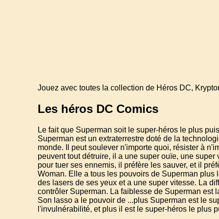
Jouez avec toutes la collection de Héros DC, Kryptoni
Les héros DC Comics
Le fait que Superman soit le super-héros le plus puis
Superman est un extraterrestre doté de la technologie
monde. Il peut soulever n'importe quoi, résister à n'imp
peuvent tout détruire, il a une super ouïe, une super v
pour tuer ses ennemis, il préfère les sauver, et il pré
Woman. Elle a tous les pouvoirs de Superman plus les
des lasers de ses yeux et a une super vitesse. La dif
contrôler Superman. La faiblesse de Superman est l
Son lasso a le pouvoir de ...plus Superman est le super
l'invulnérabilité, et plus il est le super-héros le plus 