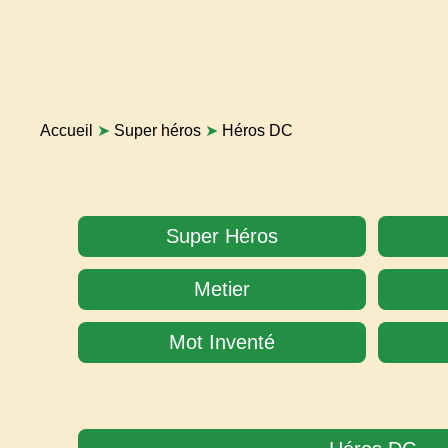
Accueil
➤
Super héros
➤
Héros DC
Super Héros
Metier
Mot Inventé