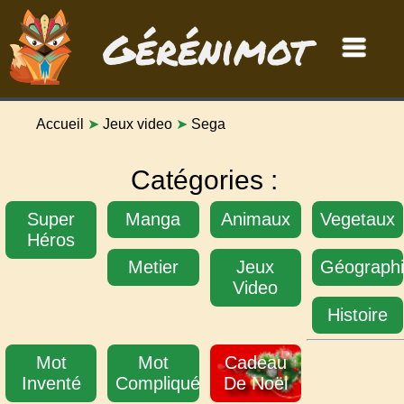
Gérénimot
Accueil
➤
Jeux video
➤
Sega
Catégories :
Super
Manga
Animaux
Vegetaux
Héros
Metier
Jeux
Géograph
Video
Histoire
Mot
Mot
Cadeau
Inventé
Compliqué
De Noël